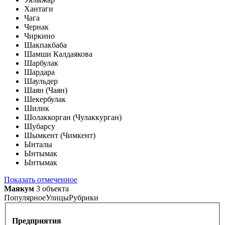
Хантаги
Чага
Чернак
Чиркино
Шакпакбаба
Шамши Калдаякова
Шарбулак
Шардара
Шаульдер
Шаян (Чаян)
Шекербулак
Шилик
Шолаккорган (Чулаккурган)
Шубарсу
Шымкент (Чимкент)
Ынталы
Ынтымак
Ынтымак
Показать отмеченное
Маякум
3 объекта
Популярное
Улицы
Рубрики
Предприятия