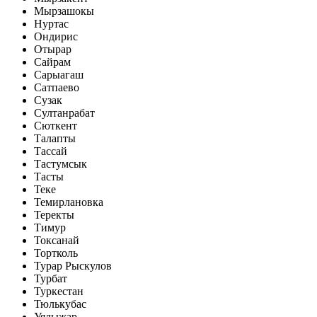
Мырзашокы
Нуртас
Ондирис
Отырар
Сайрам
Сарыагаш
Сатпаево
Сузак
Султанрабат
Сюткент
Талапты
Тассай
Тастумсык
Тасты
Теке
Темирлановка
Теректы
Тимур
Токсанай
Тортколь
Турар Рыскулов
Турбат
Туркестан
Тюлькубас
Уялыжар