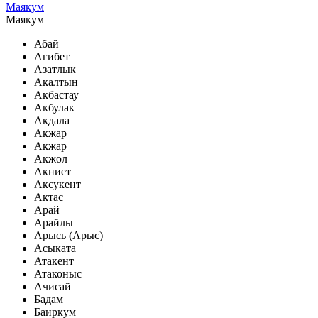
Маякум
Маякум
Абай
Агибет
Азатлык
Акалтын
Акбастау
Акбулак
Акдала
Акжар
Акжар
Акжол
Акниет
Аксукент
Актас
Арай
Арайлы
Арысь (Арыс)
Асыката
Атакент
Атаконыс
Ачисай
Бадам
Баиркум