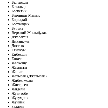
Балтаколь
Баялдыр
Бескетик
Биринши Мамыр
Боралдай
Бостандык
Бугунь
Верхний Жылыбулак
Джабаглы
Диханкуль
Достык
Егизкум
Енбекши
Енкес
Жаскешу
Жемисты
Женис
Жетысай (Джетысай)
Жибек жолы
Жигерген
Жидели
Жуантобе
Жузумдик
Жуйнек
Задарья