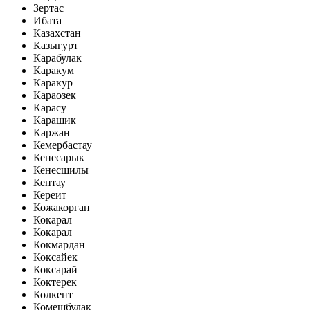
Зертас
Ибата
Казахстан
Казыгурт
Карабулак
Каракум
Каракур
Караозек
Карасу
Карашик
Каржан
Кемербастау
Кенесарык
Кенесшилы
Кентау
Кереит
Кожакорган
Кокарал
Кокарал
Кокмардан
Коксайек
Коксарай
Коктерек
Колкент
Комешбулак