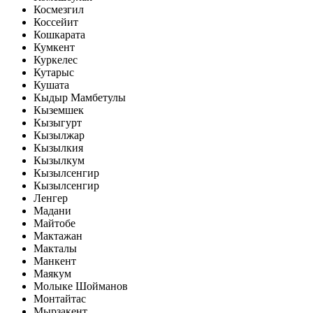
Космезгил
Коссейит
Кошкарата
Кумкент
Куркелес
Кутарыс
Кушата
Кыдыр Мамбетулы
Кыземшек
Кызыгурт
Кызылжар
Кызылкия
Кызылкум
Кызылсенгир
Кызылсенгир
Ленгер
Мадани
Майтобе
Мактажан
Макталы
Манкент
Маякум
Молыке Шойманов
Монтайтас
Мырзакент