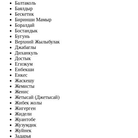
Балтаколь
Баялдыр
Бескетик
Биринши Мамыр
Боралдай
Бостандык
Бугунь
Верхний Жылыбулак
Джабаглы
Диханкуль
Достык
Егизкум
Енбекши
Енкес
Жаскешу
Жемисты
Женис
Жетысай (Джетысай)
Жибек жолы
Жигерген
Жидели
Жуантобе
Жузумдик
Жуйнек
Задарья