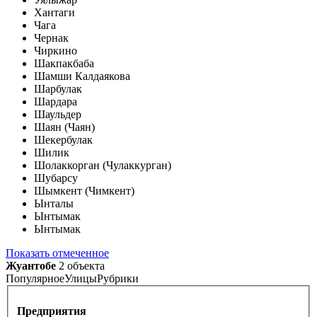
Хантаги
Чага
Чернак
Чиркино
Шакпакбаба
Шамши Калдаякова
Шарбулак
Шардара
Шаульдер
Шаян (Чаян)
Шекербулак
Шилик
Шолаккорган (Чулаккурган)
Шубарсу
Шымкент (Чимкент)
Ынталы
Ынтымак
Ынтымак
Показать отмеченное
Жуантобе
2 объекта
Популярное
Улицы
Рубрики
Предприятия