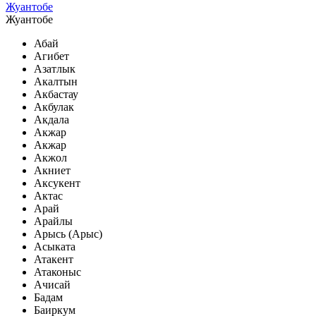
Жуантобе
Жуантобе
Абай
Агибет
Азатлык
Акалтын
Акбастау
Акбулак
Акдала
Акжар
Акжар
Акжол
Акниет
Аксукент
Актас
Арай
Арайлы
Арысь (Арыс)
Асыката
Атакент
Атаконыс
Ачисай
Бадам
Баиркум