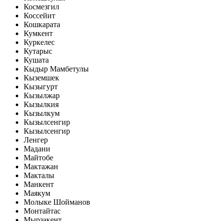
Космезгил
Коссейит
Кошкарата
Кумкент
Куркелес
Кутарыс
Кушата
Кыдыр Мамбетулы
Кыземшек
Кызыгурт
Кызылжар
Кызылкия
Кызылкум
Кызылсенгир
Кызылсенгир
Ленгер
Мадани
Майтобе
Мактажан
Макталы
Манкент
Маякум
Молыке Шойманов
Монтайтас
Мырзакент