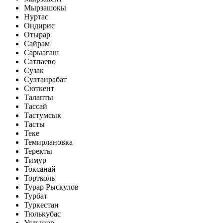
Мырзашокы
Нуртас
Ондирис
Отырар
Сайрам
Сарыагаш
Сатпаево
Сузак
Султанрабат
Сюткент
Талапты
Тассай
Тастумсык
Тасты
Теке
Темирлановка
Теректы
Тимур
Токсанай
Тортколь
Турар Рыскулов
Турбат
Туркестан
Тюлькубас
Уялыжар